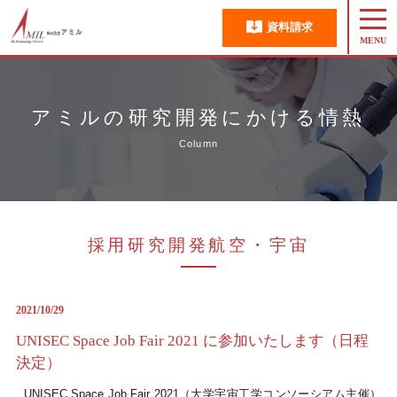
資料請求
アミルの研究開発にかける情熱
Column
採用研究開発航空・宇宙
2021/10/29
UNISEC Space Job Fair 2021 に参加いたします（日程
決定）
UNISEC Space Job Fair 2021（大学宇宙工学コンソーシアム主催）